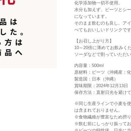
化学添加物一切不使用。
水分も加えず、ビーツとシー
になっています。
そのまま飲むのも良し、ア
べてもおいしいドリンクで
【お召し上がり方】
10～20倍に薄めてお飲みくだ
ソーダなどで割っていただ
内容量：500ml
原材料：ビーツ（沖縄産：
製造国：日本（沖縄）
賞味期限：2024年12月13日
保存方法：直射日光を避け
※同じ生産ラインで小麦を
は含まれておりません。
※食物繊維が豊富なため摂
※飲む前にしっかり振って
※ビーツの特性状、日光に