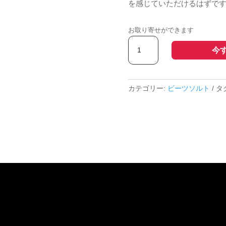
を感じていただけるはずで
ソ
ル
お取り寄せができます
ト
BloodyBeets
40g
今
沖
個
縄
産
ビ
カテゴリー:
ビーツソルト
タ
ー
ツ・
沖
縄
天
日
海
塩
の
み
無