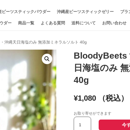
産ビーツスティックパウダー
沖縄産ビーツスティックゼリー
ブラ
ウダー
商品一覧
よくある質問
送料について
お問い合わせ
産ビーツ・沖縄天日海塩のみ 無添加ミネラルソルト 40g
BloodyBe
日海塩のみ 
40g
¥
1,080
（税込）
お取り寄せができます
BloodyBeets
今
沖