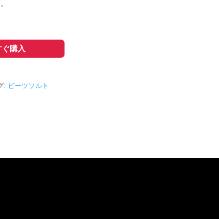
す。
すぐ購入
グ:
ビーツソルト