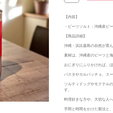
縄
産
ビ
【内容】
ー
ツ・
・ビーツソルト：沖縄産ビ
沖
【商品詳細】
縄
天
沖縄・浜比嘉島の自然が育
日
海
素材は、沖縄産のビーツと海
塩
おにぎりにふりかければ、
の
み
パスタやカルパッチョ、ス
無
ソルティドッグやモクテル
添
す。
加
ミ
料理好きな方や、大切な人
ネ
ラ
手間と時間をかけた製法と
ル